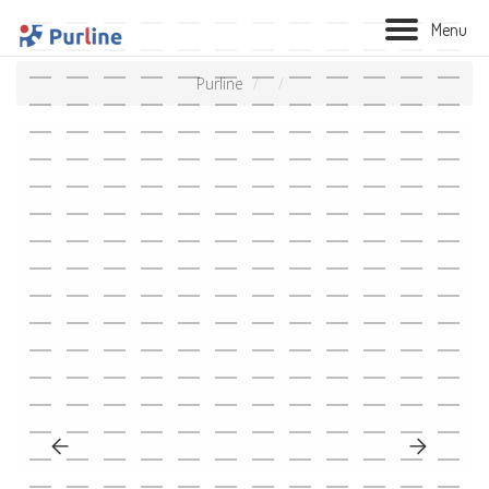
M
e
n
u
Purline
BIOLAREIRA
AQUECIMENTO
VENTILAÇÃO
TRATAMENTO AÉREO