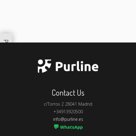
Productos Similares
Contact Us
c/Torrox 2 28041 Madrid
+34913920500
info@purline.es
💬
WhatsApp