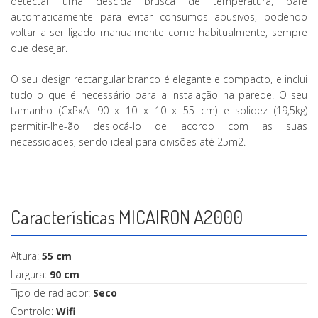
detectar uma descida brusca de temperatura, pare
automaticamente para evitar consumos abusivos, podendo
voltar a ser ligado manualmente como habitualmente, sempre
que desejar.
O seu design rectangular branco é elegante e compacto, e inclui
tudo o que é necessário para a instalação na parede. O seu
tamanho (CxPxA: 90 x 10 x 10 x 55 cm) e solidez (19,5kg)
permitir-lhe-ão deslocá-lo de acordo com as suas
necessidades, sendo ideal para divisões até 25m2.
Características MICAIRON A2000
Altura:
55 cm
Largura:
90 cm
Tipo de radiador:
Seco
Controlo:
Wifi