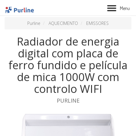
M
e
n
u
Purline
AQUECIMENTO
EMISSORES
Radiador de energia
digital com placa de
ferro fundido e película
de mica 1000W com
controlo WIFI
BIOLAREIRA
PURLINE
AQUECIMENTO
VENTILAÇÃO
TRATAMENTO AÉREO