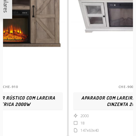
CHE-910
CHE-900
R RÚSTICO COM LAREIRA
APARADOR COM LAREIRA
CTRICA 2000W
CINZENTA 2
2000
18
147x63x40