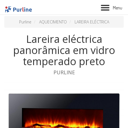
M
e
n
u
Purline
AQUECIMENTO
LAREIRA ELÉCTRICA
Lareira eléctrica
panorâmica em vidro
temperado preto
PURLINE
BIOLAREIRA
AQUECIMENTO
VENTILAÇÃO
TRATAMENTO AÉREO