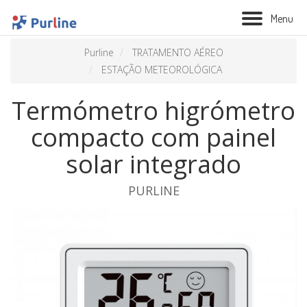
M
e
n
u
Purline
TRATAMENTO AÉREO
ESTAÇÃO METEOROLÓGICA
Termómetro higrómetro
compacto com painel
solar integrado
PURLINE
BIOLAREIRA
AQUECIMENTO
VENTILAÇÃO
TRATAMENTO AÉREO