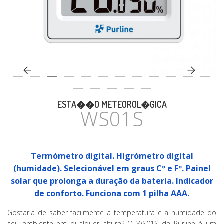
CASA
ESTA��O METEOROL�GICA
WS01S
Termómetro digital. Higrómetro digital
(humidade). Selecionável em graus Cº e Fº. Painel
solar que prolonga a duração da bateria. Indicador
de conforto. Funciona com 1 pilha AAA.
Gostaria de saber facilmente a temperatura e a humidade do
seu ambiente em qualquer altura? O WS01S da Purline é um