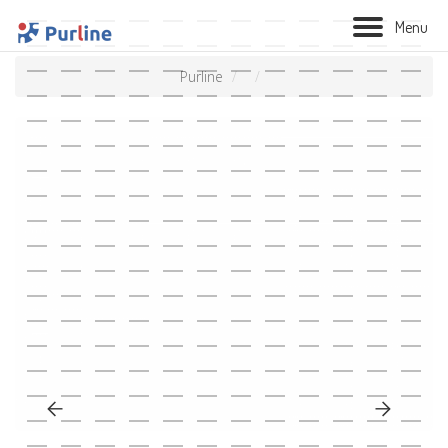
M
e
n
u
Purline
BIOLAREIRA
AQUECIMENTO
VENTILAÇÃO
TRATAMENTO AÉREO