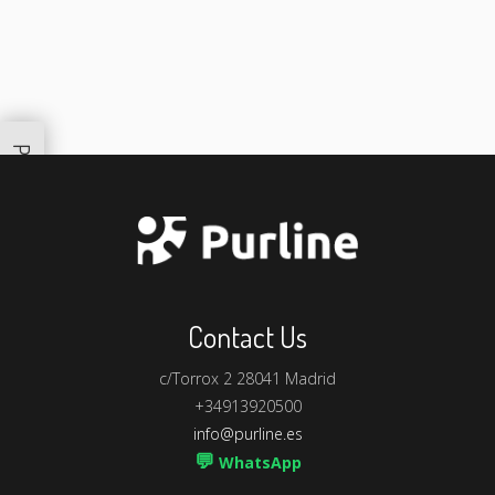
Productos Similares
Contact Us
c/Torrox 2 28041 Madrid
+34913920500
info@purline.es
💬
WhatsApp