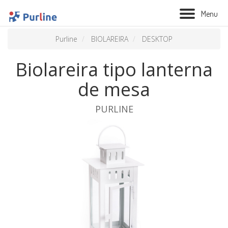
M
e
n
u
Purline
BIOLAREIRA
DESKTOP
Biolareira tipo lanterna
de mesa
PURLINE
BIOLAREIRA
AQUECIMENTO
VENTILAÇÃO
TRATAMENTO AÉREO