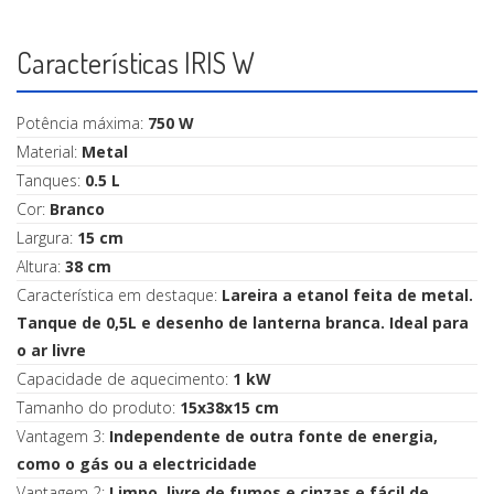
Características IRIS W
Potência máxima:
750 W
Material:
Metal
Tanques:
0.5 L
Cor:
Branco
Largura:
15 cm
Altura:
38 cm
Característica em destaque:
Lareira a etanol feita de metal.
Tanque de 0,5L e desenho de lanterna branca. Ideal para
o ar livre
Capacidade de aquecimento:
1 kW
Tamanho do produto:
15x38x15 cm
Vantagem 3:
Independente de outra fonte de energia,
como o gás ou a electricidade
Vantagem 2:
Limpo, livre de fumos e cinzas e fácil de