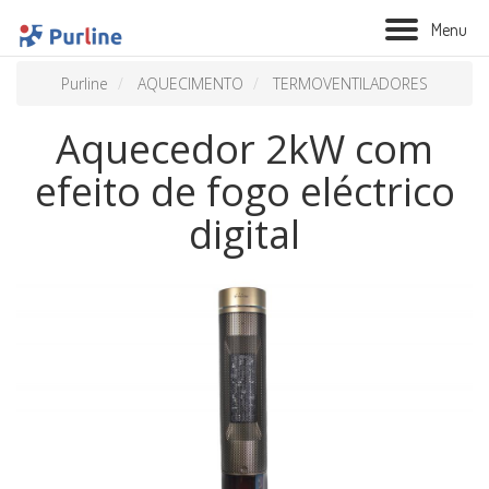
M
e
n
u
Purline
AQUECIMENTO
TERMOVENTILADORES
Aquecedor 2kW com
efeito de fogo eléctrico
digital
BIOLAREIRA
AQUECIMENTO
VENTILAÇÃO
TRATAMENTO AÉREO