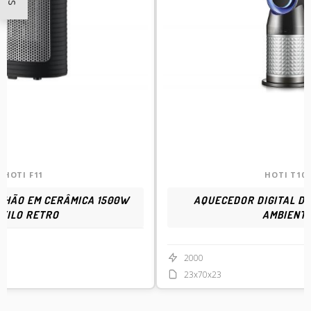
HOTI F11
HOTI T100
CHÃO EM CERÂMICA 1500W
AQUECEDOR DIGITAL D
TILO RETRO
AMBIENT
2000
23x70x23