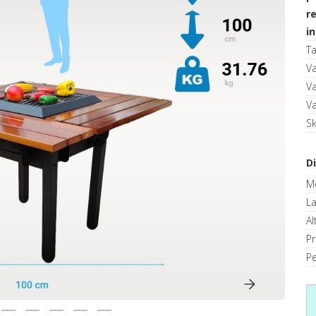
r
in
T
V
V
V
S
D
M
La
Al
P
Pe