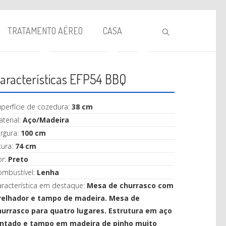
TRATAMENTO AÉREO
CASA
aracterísticas EFP54 BBQ
perfície de cozedura:
38 cm
terial:
Aço/Madeira
rgura:
100 cm
tura:
74 cm
BIOLAREIRA
or:
Preto
ombustível:
Lenha
AQUECIMENTO
racterística em destaque:
Mesa de churrasco com
VENTILAÇÃO
relhador e tampo de madeira. Mesa de
hurrasco para quatro lugares. Estrutura em aço
TRATAMENTO AÉREO
intado e tampo em madeira de pinho muito