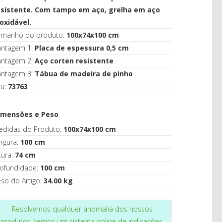
CASA
esistente. Com tampo em aço, grelha em aço
oxidável.
amanho do produto:
100x74x100 cm
antagem 1:
Placa de espessura 0,5 cm
antagem 2:
Aço corten resistente
antagem 3:
Tábua de madeira de pinho
ku:
73763
imensões e Peso
edidas do Produto:
100x74x100 cm
rgura:
100 cm
tura:
74 cm
rofundidade:
100 cm
so do Artigo:
34.00 kg
Resolvemos qualquer anomalia dos nossos
produtos, temos um sistema online de indicações.