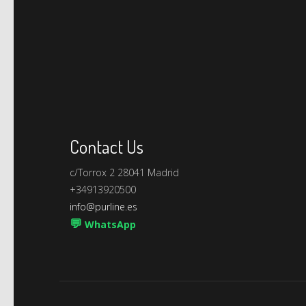
Contact Us
c/Torrox 2 28041 Madrid
+34913920500
info@purline.es
💬
WhatsApp