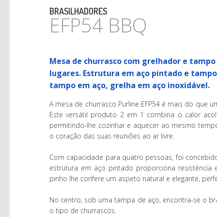
BRASILHADORES
EFP54 BBQ
Mesa de churrasco com grelhador e tampo 
lugares. Estrutura em aço pintado e tamp
tampo em aço, grelha em aço inoxidável.
A mesa de churrasco Purline EFP54 é mais do que um 
Este versátil produto 2 em 1 combina o calor ac
permitindo-lhe cozinhar e aquecer ao mesmo tempo.
o coração das suas reuniões ao ar livre.
Com capacidade para quatro pessoas, foi concebido 
estrutura em aço pintado proporciona resistênci
pinho lhe confere um aspeto natural e elegante, perfe
No centro, sob uma tampa de aço, encontra-se o bra
o tipo de churrascos.