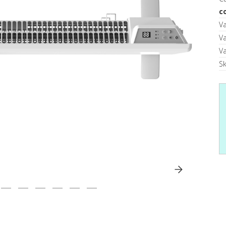
c
V
V
V
S