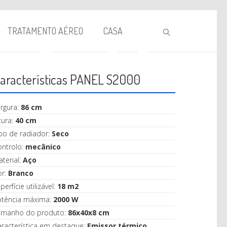
TRATAMENTO AÉREO
CASA
aracterísticas PANEL S2000
rgura:
86 cm
tura:
40 cm
po de radiador:
Seco
ontrolo:
mecânico
BIOLAREIRA
terial:
Aço
or:
Branco
AQUECIMENTO
perfície utilizável:
18 m2
VENTILAÇÃO
otência máxima:
2000 W
amanho do produto:
86x40x8 cm
TRATAMENTO AÉREO
racterística em destaque:
Emissor térmico