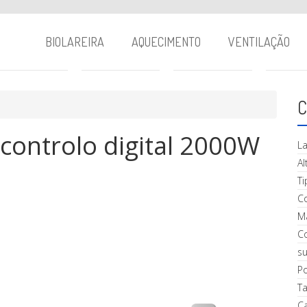
BIOLAREIRA
AQUECIMENTO
VENTILAÇÃO
C
controlo digital 2000W
La
Al
Ti
C
Ma
C
su
P
T
Ca