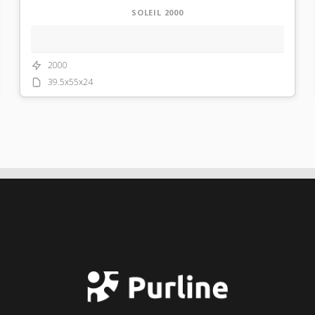
SOLEIL 2000
2000
39.5x55x24