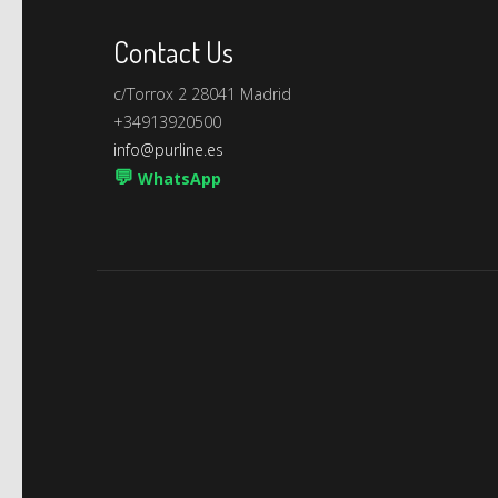
Contact Us
c/Torrox 2 28041 Madrid
+34913920500
info@purline.es
💬
WhatsApp