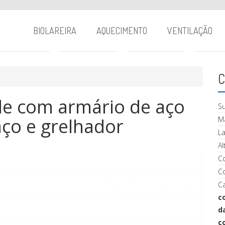
BIOLAREIRA
AQUECIMENTO
VENTILAÇÃO
C
de com armário de aço
Su
aço e grelhador
Ma
La
Al
C
C
Ca
c
d
c