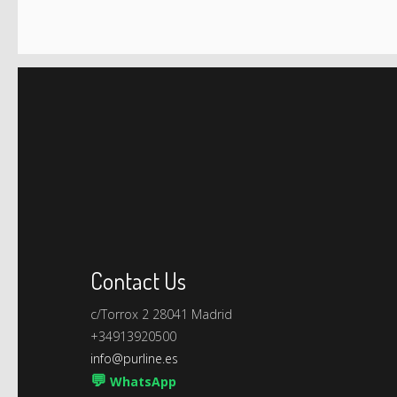
Contact Us
c/Torrox 2 28041 Madrid
+34913920500
info@purline.es
💬
WhatsApp