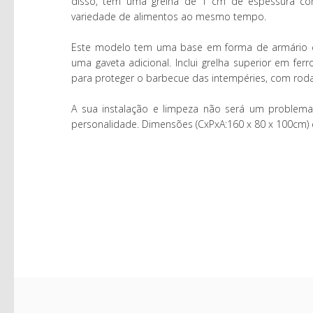
disso, tem uma grelha de 1 cm de espessura com
variedade de alimentos ao mesmo tempo.
Este modelo tem uma base em forma de armário c
uma gaveta adicional. Inclui grelha superior em fer
para proteger o barbecue das intempéries, com rodas 
A sua instalação e limpeza não será um problema
personalidade. Dimensões (CxPxA:160 x 80 x 100cm) e