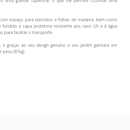
 uma grande superfície, o que lhe permite cozinhar uma
om espaço para utensílios e folhas de madeira, bem como
ro fundido e capa protetora resistente aos raios UV e à água
para facilitar o transporte.
, e graças ao seu design genuíno o seu jardim ganhará em
 peso (87kg).