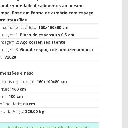
CASA
rande variedade de alimentos ao mesmo
empo. Base em forma de armário com espaço
ara utensílios
amanho do produto:
160x100x80 cm
antagem 1:
Placa de espessura 0,5 cm
antagem 2:
Aço corten resistente
antagem 3:
Grande espaço de armazenamento
ku:
72820
imensões e Peso
edidas do Produto:
160x100x80 cm
rgura:
160 cm
tura:
100 cm
rofundidade:
80 cm
so do Artigo:
320.00 kg
Resolvemos qualquer anomalia dos nossos