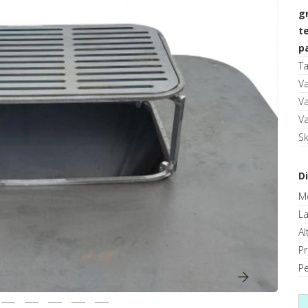
g
t
p
T
V
V
V
S
D
M
La
Al
P
Pe