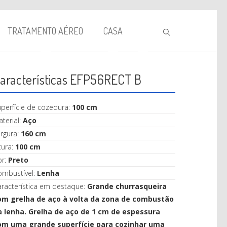
TRATAMENTO AÉREO
CASA
aracterísticas EFP56RECT B
perfície de cozedura:
100 cm
terial:
Aço
rgura:
160 cm
tura:
100 cm
BIOLAREIRA
or:
Preto
ombustível:
Lenha
AQUECIMENTO
racterística em destaque:
Grande churrasqueira
VENTILAÇÃO
om grelha de aço à volta da zona de combustão
a lenha. Grelha de aço de 1 cm de espessura
TRATAMENTO AÉREO
om uma grande superfície para cozinhar uma