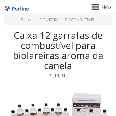
M
e
n
u
Purline
BIOLAREIRA
BIOCOMBUSTÍVEL
Caixa 12 garrafas de
combustível para
biolareiras aroma da
canela
PURLINE
BIOLAREIRA
AQUECIMENTO
VENTILAÇÃO
TRATAMENTO AÉREO