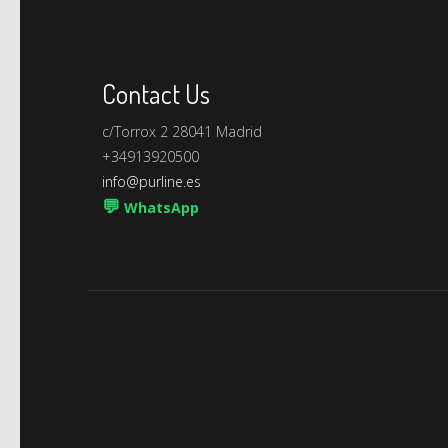
Contact Us
c/Torrox 2 28041 Madrid
+34913920500
info@purline.es
💬
WhatsApp