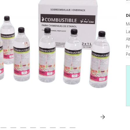
D
M
La
Al
P
Pe