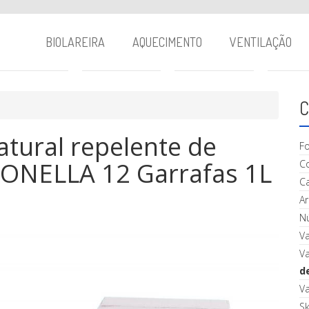
BIOLAREIRA
AQUECIMENTO
VENTILAÇÃO
C
atural repelente de
F
ONELLA 12 Garrafas 1L
C
C
A
Nú
V
V
d
V
S