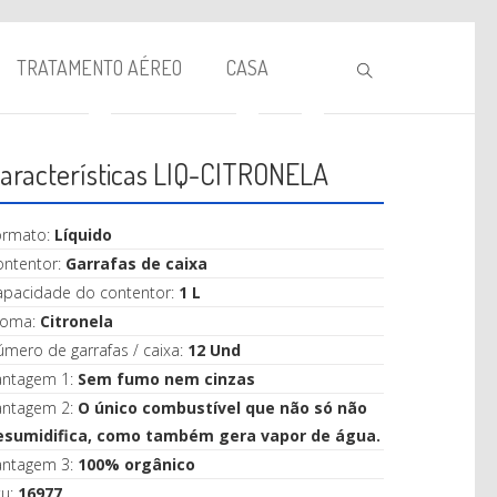
TRATAMENTO AÉREO
CASA
aracterísticas LIQ-CITRONELA
ormato:
Líquido
ontentor:
Garrafas de caixa
apacidade do contentor:
1 L
roma:
Citronela
BIOLAREIRA
mero de garrafas / caixa:
12 Und
antagem 1:
Sem fumo nem cinzas
AQUECIMENTO
antagem 2:
O único combustível que não só não
VENTILAÇÃO
esumidifica, como também gera vapor de água.
antagem 3:
100% orgânico
TRATAMENTO AÉREO
ku:
16977