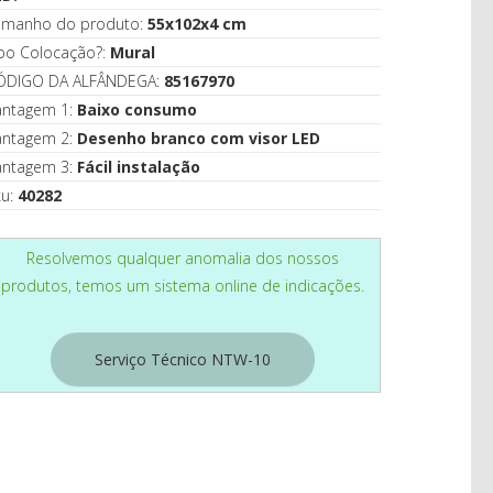
CASA
amanho do produto:
55x102x4 cm
ipo Colocação?:
Mural
ÓDIGO DA ALFÂNDEGA:
85167970
antagem 1:
Baixo consumo
antagem 2:
Desenho branco com visor LED
antagem 3:
Fácil instalação
ku:
40282
Resolvemos qualquer anomalia dos nossos
produtos, temos um sistema online de indicações.
Serviço Técnico NTW-10