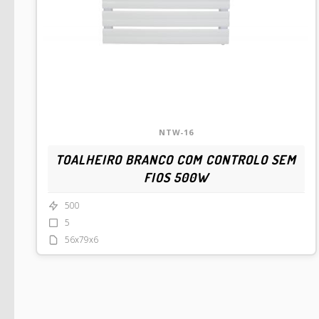
NTW-16
TOALHEIRO BRANCO COM CONTROLO SEM
FIOS 500W
500
5
56x79x6