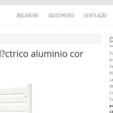
BIOLAREIRA
AQUECIMENTO
VENTILAÇÃO
C
l?ctrico aluminio cor
P
P
T
Ma
La
Al
C
Ca
p
L