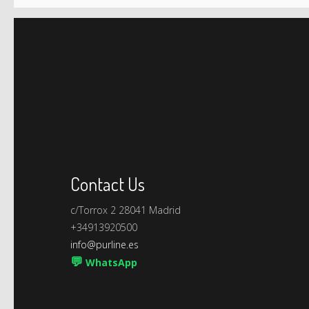
Contact Us
c/Torrox 2 28041 Madrid
+34913920500
info@purline.es
💬
WhatsApp