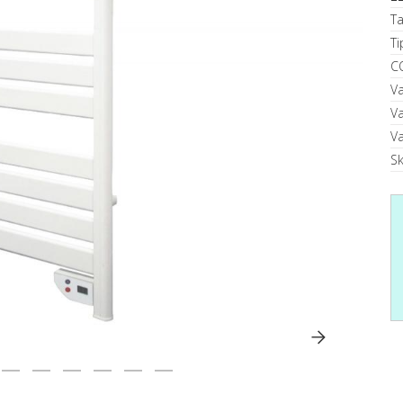
T
T
C
V
V
V
S