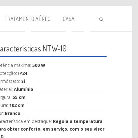
TRATAMENTO AÉREO
CASA
aracterísticas NTW-10
otência máxima:
500 W
rotecção:
IP24
ermóstato:
Si
terial:
Alumínio
BIOLAREIRA
rgura:
55 cm
tura:
102 cm
AQUECIMENTO
or:
Branco
VENTILAÇÃO
racterística em destaque:
Regula a temperatura
ara obter conforto, em serviço, com o seu visor
TRATAMENTO AÉREO
ED.