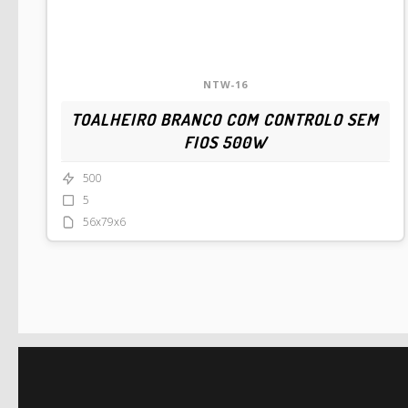
NTW-16
TOALHEIRO BRANCO COM CONTROLO SEM
FIOS 500W
500
5
56x79x6