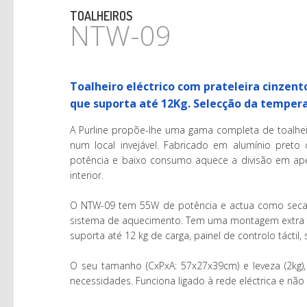
TOALHEIROS
NTW-09
Toalheiro eléctrico com prateleira cinzent
que suporta até 12Kg. Selecção da temper
A Purline propõe-lhe uma gama completa de toalhei
num local invejável. Fabricado em alumínio preto d
potência e baixo consumo aquece a divisão em ap
interior.
O NTW-09 tem 55W de potência e actua como seca
sistema de aquecimento. Tem uma montagem extra for
suporta até 12 kg de carga, painel de controlo tácti
O seu tamanho (CxPxA: 57x27x39cm) e leveza (2kg),
necessidades. Funciona ligado à rede eléctrica e não 