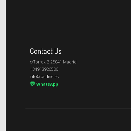
Contact Us
c/Torrox 2 28041 Madrid
+34913920500
info@purline.es
💬
WhatsApp