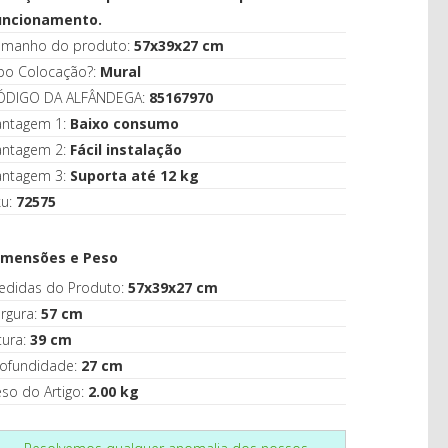
CASA
uncionamento.
amanho do produto:
57x39x27 cm
ipo Colocação?:
Mural
ÓDIGO DA ALFÂNDEGA:
85167970
antagem 1:
Baixo consumo
antagem 2:
Fácil instalação
antagem 3:
Suporta até 12 kg
ku:
72575
imensões e Peso
edidas do Produto:
57x39x27 cm
rgura:
57 cm
tura:
39 cm
rofundidade:
27 cm
so do Artigo:
2.00 kg