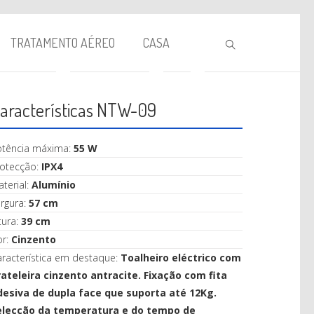
TRATAMENTO AÉREO
CASA
aracterísticas NTW-09
otência máxima:
55 W
rotecção:
IPX4
terial:
Alumínio
rgura:
57 cm
BIOLAREIRA
tura:
39 cm
or:
Cinzento
AQUECIMENTO
racterística em destaque:
Toalheiro eléctrico com
VENTILAÇÃO
rateleira cinzento antracite. Fixação com fita
desiva de dupla face que suporta até 12Kg.
TRATAMENTO AÉREO
elecção da temperatura e do tempo de