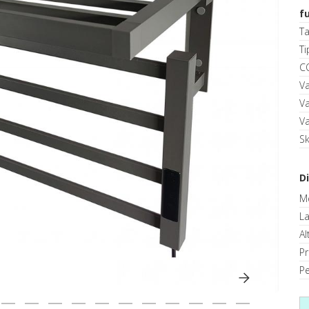
f
T
T
C
V
V
V
S
D
M
La
Al
P
Pe