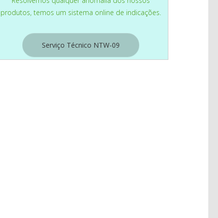
Resolvemos qualquer anomalia dos nossos
produtos, temos um sistema online de indicações.
Serviço Técnico NTW-09