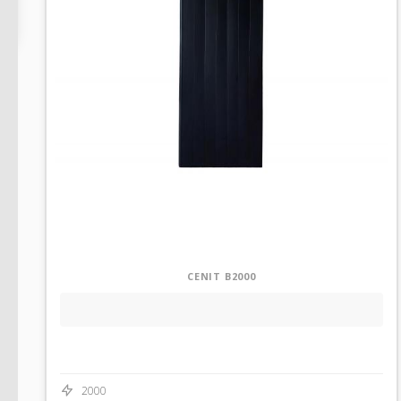
CENIT B2000
2000