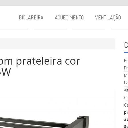
BIOLAREIRA
AQUECIMENTO
VENTILAÇÃO
C
com prateleira cor
P
55W
P
Ma
La
Al
C
Ca
p
a
S