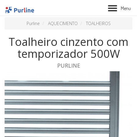
M
e
n
u
Purline
AQUECIMENTO
TOALHEIROS
Toalheiro cinzento com
temporizador 500W
PURLINE
BIOLAREIRA
AQUECIMENTO
VENTILAÇÃO
TRATAMENTO AÉREO