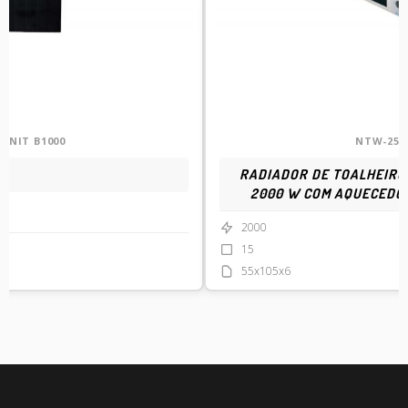
CENIT B1000
NTW-25
RADIADOR DE TOALHEIRO 
2000 W COM AQUECEDO
2000
15
55x105x6