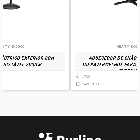
EATY EX2000
HEATY EXC 
ÉCTRICO EXTERIOR COM
AQUECEDOR DE CHÃO 
AJUSTÁVEL 2000W
INFRAVERMELHOS PARA U
EXTERIO
2500
84x130x11