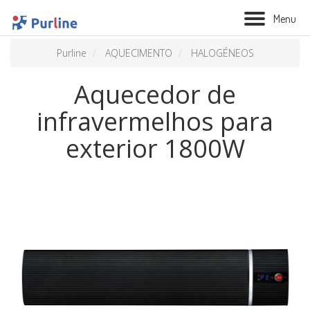
M
e
n
u
Purline
AQUECIMENTO
HALOGÉNEOS
Aquecedor de
infravermelhos para
exterior 1800W
BIOLAREIRA
AQUECIMENTO
VENTILAÇÃO
TRATAMENTO AÉREO