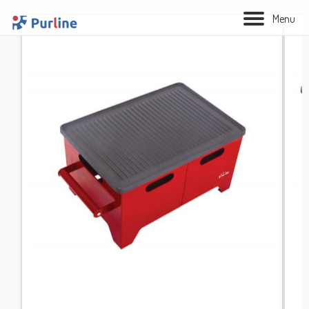
M
e
n
u
BIOLAREIRA
AQUECIMENTO
VENTILAÇÃO
TRATAMENTO AÉREO