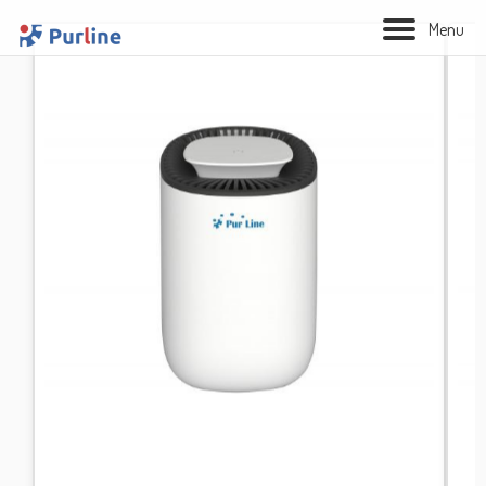
M
e
n
u
BIOLAREIRA
AQUECIMENTO
VENTILAÇÃO
TRATAMENTO AÉREO