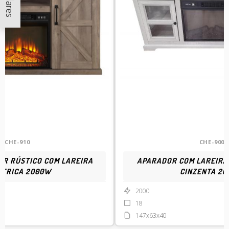
CHE-910
CHE-900
R RÚSTICO COM LAREIRA
APARADOR COM LAREIRA
CTRICA 2000W
CINZENTA 2
2000
18
147x63x40