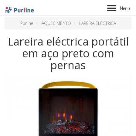
M
e
n
u
Purline
AQUECIMENTO
LAREIRA ELÉCTRICA
Lareira eléctrica portátil
em aço preto com
pernas
BIOLAREIRA
AQUECIMENTO
VENTILAÇÃO
TRATAMENTO AÉREO