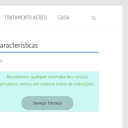
TRATAMENTO AÉREO
CASA
aracterísticas
u:
Resolvemos qualquer anomalia dos nossos
produtos, temos um sistema online de indicações.
BIOLAREIRA
AQUECIMENTO
Serviço Técnico
VENTILAÇÃO
TRATAMENTO AÉREO