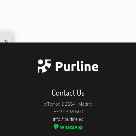
Productos Similares
Contact Us
c/Torrox 2 28041 Madrid
+34913920500
info@purline.es
💬
WhatsApp