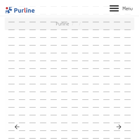
M
e
n
u
Purline
BIOLAREIRA
AQUECIMENTO
VENTILAÇÃO
TRATAMENTO AÉREO