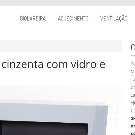
BIOLAREIRA
AQUECIMENTO
VENTILAÇÃO
C
 cinzenta com vidro e
P
Ma
T
C
La
Al
Ca
2
e
c