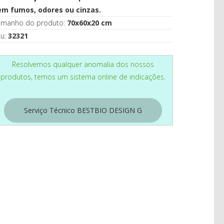
CASA
em fumos, odores ou cinzas.
amanho do produto:
70x60x20 cm
ku:
32321
Resolvemos qualquer anomalia dos nossos
produtos, temos um sistema online de indicações.
Serviço Técnico BESTBIO DESIGN G