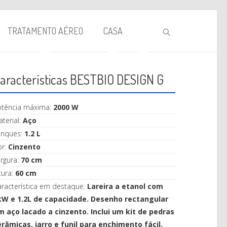
TRATAMENTO AÉREO
CASA
aracterísticas BESTBIO DESIGN G
otência máxima:
2000 W
terial:
Aço
anques:
1.2 L
or:
Cinzento
BIOLAREIRA
rgura:
70 cm
tura:
60 cm
AQUECIMENTO
racterística em destaque:
Lareira a etanol com
VENTILAÇÃO
kW e 1.2L de capacidade. Desenho rectangular
m aço lacado a cinzento. Inclui um kit de pedras
TRATAMENTO AÉREO
erâmicas. jarro e funil para enchimento fácil.