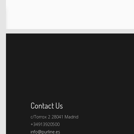
res
Contact Us
c/Torrox 2 28041 Madrid
+34913920500
info@purline.es