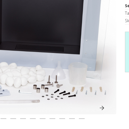
S
T
S