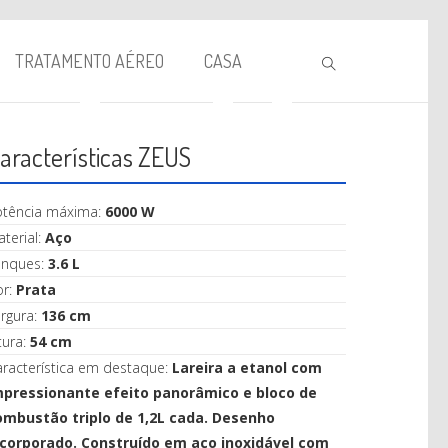
TRATAMENTO AÉREO
CASA
aracterísticas ZEUS
otência máxima:
6000 W
terial:
Aço
anques:
3.6 L
or:
Prata
BIOLAREIRA
rgura:
136 cm
tura:
54 cm
AQUECIMENTO
racterística em destaque:
Lareira a etanol com
VENTILAÇÃO
mpressionante efeito panorâmico e bloco de
ombustão triplo de 1,2L cada. Desenho
TRATAMENTO AÉREO
ncorporado. Construído em aço inoxidável com