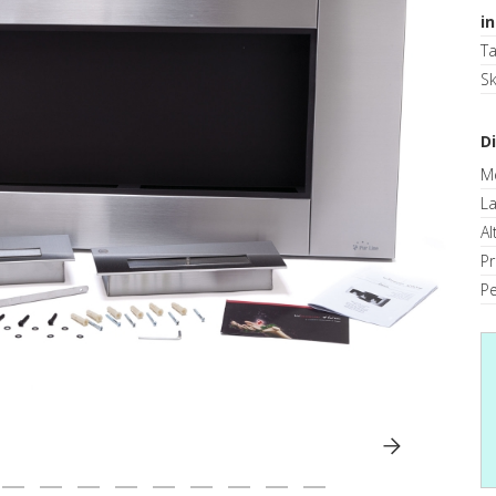
i
T
S
D
M
La
Al
P
Pe