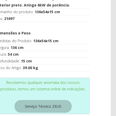
CASA
nterior preto. Atinge 6kW de potência.
amanho do produto:
136x54x15 cm
ku:
21697
imensões e Peso
edidas do Produto:
136x54x15 cm
rgura:
136 cm
tura:
54 cm
rofundidade:
15 cm
so do Artigo:
39.00 kg
Resolvemos qualquer anomalia dos nossos
produtos, temos um sistema online de indicações.
Serviço Técnico ZEUS