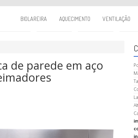
BIOLAREIRA
AQUECIMENTO
VENTILAÇÃO
C
ca de parede em aço
P
ueimadores
Ma
T
C
La
Al
Ca
i
c
i