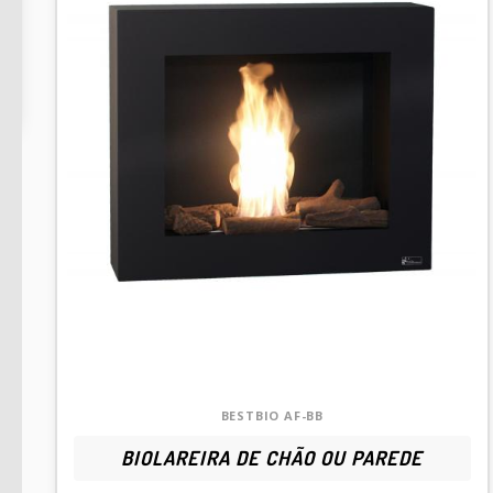
res
BESTBIO AF-BB
BIOLAREIRA DE CHÃO OU PAREDE