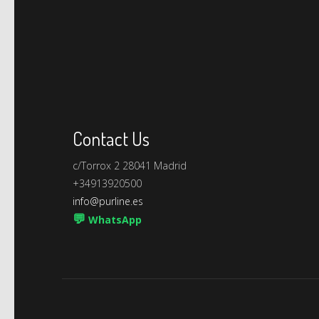
Contact Us
c/Torrox 2 28041 Madrid
+34913920500
info@purline.es
💬
WhatsApp