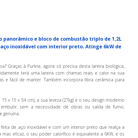
o panorâmico e bloco de combustão triplo de 1,2L
aço inoxidável com interior preto. Atinge 6kW de
? Graças à Purline, agora só precisa desta lareira biológica,
pidamente terá uma lareira com chamas reais e calor na sua
zas e fácil de manter. Também incorpora fibra cerâmica para
x 15 x 15 x 54 cm), a sua leveza (27kg) e o seu design moderno
 embutir, sem a necessidade de obras ou saída de fumo,
e genuína.
feita de aço inoxidável e com um interior preto que realça a
mas eficaz, o seu poder calorífico é equivalente a 6KW, e os