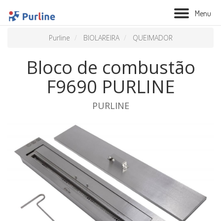
M
e
n
u
Purline
BIOLAREIRA
QUEIMADOR
Bloco de combustão
F9690 PURLINE
PURLINE
BIOLAREIRA
AQUECIMENTO
VENTILAÇÃO
TRATAMENTO AÉREO