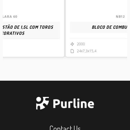
LARA 60
NB12
USTÃO DE 1,5L COM TOROS
BLOCO DE COMBUS
ECORATIVOS
2000
24x7,3x15,4
Contact Us