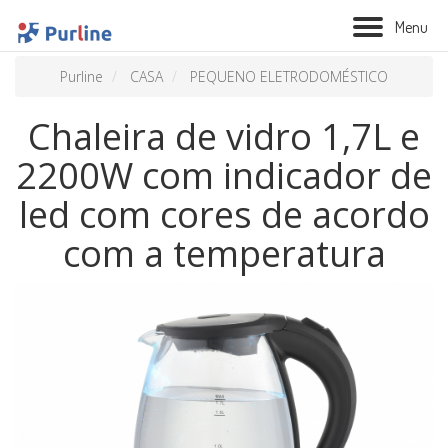
M
e
n
u
Purline
CASA
PEQUENO ELETRODOMÉSTICO
Chaleira de vidro 1,7L e
2200W com indicador de
led com cores de acordo
com a temperatura
BIOLAREIRA
AQUECIMENTO
VENTILAÇÃO
TRATAMENTO AÉREO