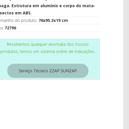
CASA
paga. Estrutura em alumínio e corpo do mata-
nsectos em ABS.
amanho do produto:
76x95.3x19 cm
ku:
72796
Resolvemos qualquer anomalia dos nossos
produtos, temos um sistema online de indicações.
Serviço Técnico ZZAP SUNZAP