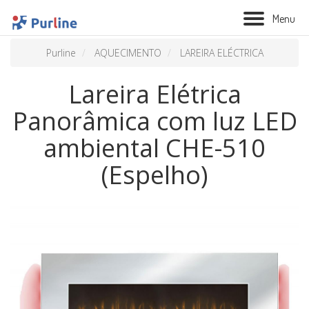
M
e
n
u
Purline
AQUECIMENTO
LAREIRA ELÉCTRICA
Lareira Elétrica
Panorâmica com luz LED
ambiental CHE-510
(Espelho)
BIOLAREIRA
AQUECIMENTO
VENTILAÇÃO
TRATAMENTO AÉREO