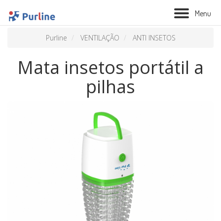
M
e
n
u
Purline
VENTILAÇÃO
ANTI INSETOS
Mata insetos portátil a
pilhas
BIOLAREIRA
AQUECIMENTO
VENTILAÇÃO
TRATAMENTO AÉREO