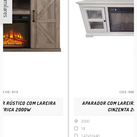
CHE-910
CHE-900
R RÚSTICO COM LAREIRA
APARADOR COM LAREIRA
CTRICA 2000W
CINZENTA 2
2000
18
147x63x40