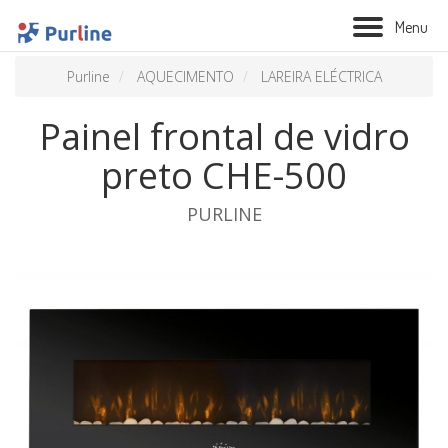
M
e
n
u
Purline
AQUECIMENTO
LAREIRA ELÉCTRICA
Painel frontal de vidro
preto CHE-500
PURLINE
BIOLAREIRA
AQUECIMENTO
VENTILAÇÃO
TRATAMENTO AÉREO