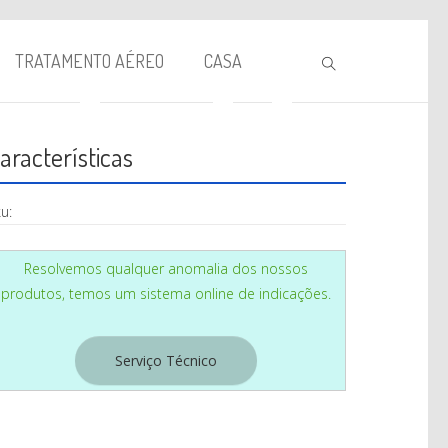
TRATAMENTO AÉREO
CASA
aracterísticas
u:
Resolvemos qualquer anomalia dos nossos
produtos, temos um sistema online de indicações.
BIOLAREIRA
AQUECIMENTO
Serviço Técnico
VENTILAÇÃO
TRATAMENTO AÉREO