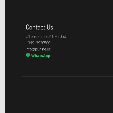
Contact Us
c/Torrox 2 28041 Madrid
+34913920500
info@purline.es
💬
WhatsApp