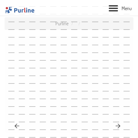
M
e
n
u
Purline
BIOLAREIRA
AQUECIMENTO
VENTILAÇÃO
TRATAMENTO AÉREO