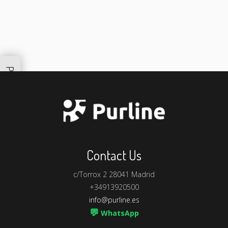
Productos Similares
Contact Us
c/Torrox 2 28041 Madrid
+34913920500
info@purline.es
💬
WhatsApp