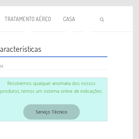
TRATAMENTO AÉREO
CASA
aracterísticas
u:
Resolvemos qualquer anomalia dos nossos
produtos, temos um sistema online de indicações.
BIOLAREIRA
AQUECIMENTO
Serviço Técnico
VENTILAÇÃO
TRATAMENTO AÉREO