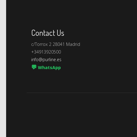
Contact Us
c/Torrox 2 28041 Madrid
+34913920500
info@purline.es
💬
WhatsApp