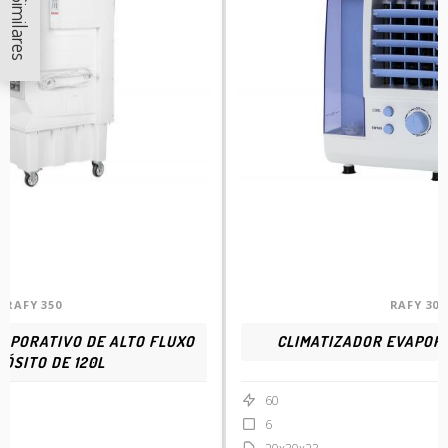
RAFY 350
RAFY 30
APORATIVO DE ALTO FLUXO
CLIMATIZADOR EVAPOR
PÓSITO DE 120L
60
6