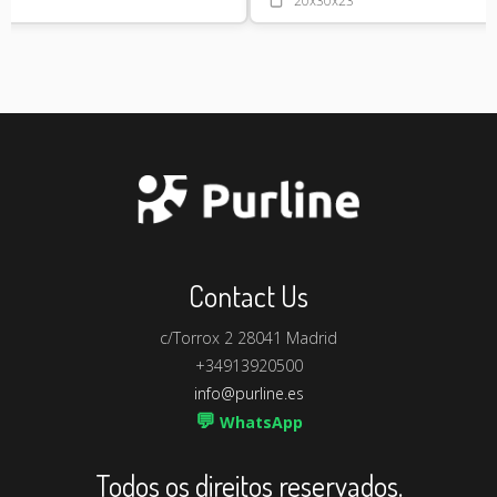
20x30x23
Contact Us
c/Torrox 2 28041 Madrid
+34913920500
info@purline.es
💬
WhatsApp
Todos os direitos reservados.