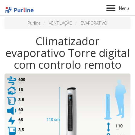
M
e
n
u
Purline
VENTILAÇÃO
EVAPORATIVO
Climatizador
evaporativo Torre digital
com controlo remoto
BIOLAREIRA
AQUECIMENTO
VENTILAÇÃO
TRATAMENTO AÉREO