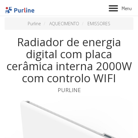
M
e
n
u
Purline
AQUECIMENTO
EMISSORES
Radiador de energia
digital com placa
cerâmica interna 2000W
com controlo WIFI
PURLINE
BIOLAREIRA
AQUECIMENTO
VENTILAÇÃO
TRATAMENTO AÉREO