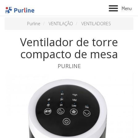
M
e
n
u
Purline
VENTILAÇÃO
VENTILADORES
Ventilador de torre
compacto de mesa
PURLINE
BIOLAREIRA
AQUECIMENTO
VENTILAÇÃO
TRATAMENTO AÉREO