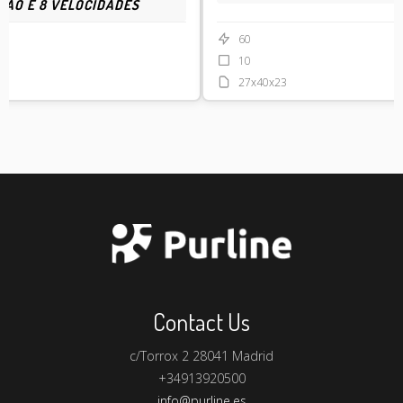
ÇÃO E 8 VELOCIDADES
60
10
27x40x23
Contact Us
c/Torrox 2 28041 Madrid
+34913920500
info@purline.es