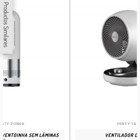
Productos Similares
ENTY ZONDA
VENTY TA 6
 VENTOINHA SEM LÂMINAS
VENTILADOR D