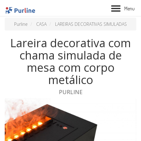
M
e
n
u
Purline
CASA
LAREIRAS DECORATIVAS SIMULADAS
Lareira decorativa com
chama simulada de
mesa com corpo
metálico
PURLINE
BIOLAREIRA
AQUECIMENTO
VENTILAÇÃO
TRATAMENTO AÉREO