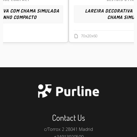
TIVA COM CHAMA SIMULADA
LAREIRA DECORATIVA 
MANHO COMPACTO
CHAMA SIMU
70x20x60
Contact Us
c/Torrox 2 28041 Madrid
+34913920500