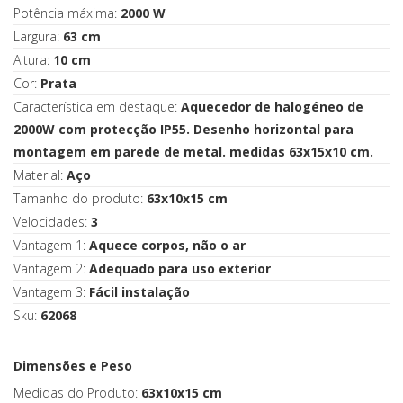
Potência máxima:
2000 W
Largura:
63 cm
Altura:
10 cm
Cor:
Prata
Característica em destaque:
Aquecedor de halogéneo de
2000W com protecção IP55. Desenho horizontal para
montagem em parede de metal. medidas 63x15x10 cm.
Material:
Aço
Tamanho do produto:
63x10x15 cm
Velocidades:
3
Vantagem 1:
Aquece corpos, não o ar
Vantagem 2:
Adequado para uso exterior
Vantagem 3:
Fácil instalação
Sku:
62068
Dimensões e Peso
Medidas do Produto:
63x10x15 cm