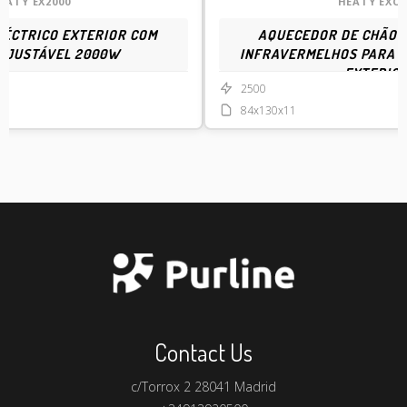
EATY EX2000
HEATY EXC 
ÉCTRICO EXTERIOR COM
AQUECEDOR DE CHÃO 
AJUSTÁVEL 2000W
INFRAVERMELHOS PARA U
EXTERIO
2500
84x130x11
Contact Us
c/Torrox 2 28041 Madrid