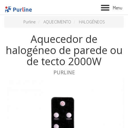
M
e
n
u
Purline
AQUECIMENTO
HALOGÉNEOS
Aquecedor de
halogéneo de parede ou
de tecto 2000W
PURLINE
BIOLAREIRA
AQUECIMENTO
VENTILAÇÃO
TRATAMENTO AÉREO