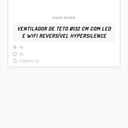
HELIX WOOD
VENTILADOR DE TETO Ø132 CM COM LED
E WIFI REVERSÍVEL HYPERSILENCE
40
55
132x41x132