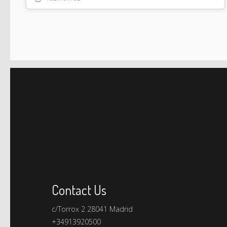
Contact Us
c/Torrox 2 28041 Madrid
+34913920500