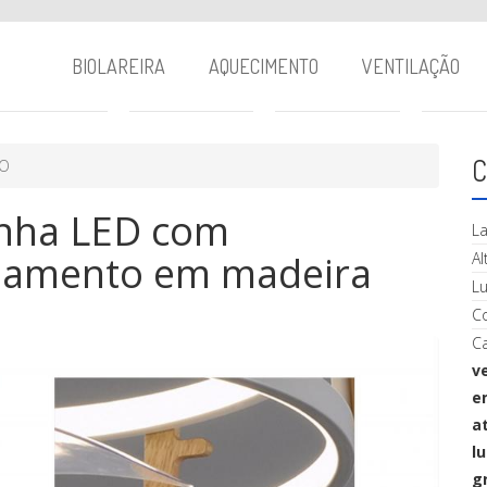
BIOLAREIRA
AQUECIMENTO
VENTILAÇÃO
C
TO
inha LED com
La
bamento em madeira
Al
L
C
Ca
v
e
a
lu
g