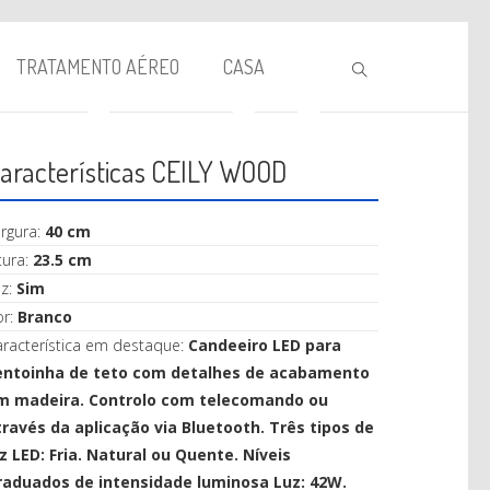
TRATAMENTO AÉREO
CASA
aracterísticas CEILY WOOD
rgura:
40 cm
tura:
23.5 cm
uz:
Sim
or:
Branco
BIOLAREIRA
racterística em destaque:
Candeeiro LED para
entoinha de teto com detalhes de acabamento
AQUECIMENTO
m madeira. Controlo com telecomando ou
VENTILAÇÃO
través da aplicação via Bluetooth. Três tipos de
z LED: Fria. Natural ou Quente. Níveis
TRATAMENTO AÉREO
raduados de intensidade luminosa Luz: 42W.