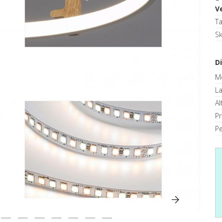
V
T
S
D
M
La
Al
P
Pe