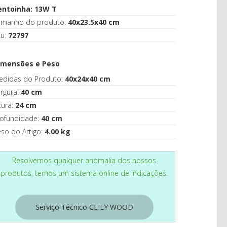
CASA
entoinha: 13W T
amanho do produto:
40x23.5x40 cm
ku:
72797
imensões e Peso
edidas do Produto:
40x24x40 cm
rgura:
40 cm
tura:
24 cm
rofundidade:
40 cm
so do Artigo:
4.00 kg
Resolvemos qualquer anomalia dos nossos
produtos, temos um sistema online de indicações.
Serviço Técnico CEILY WOOD