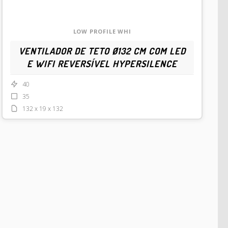
LOW PROFILE WHI
VENTILADOR DE TETO Ø132 CM COM LED
E WIFI REVERSÍVEL HYPERSILENCE
40
35
132 x 19 x 132