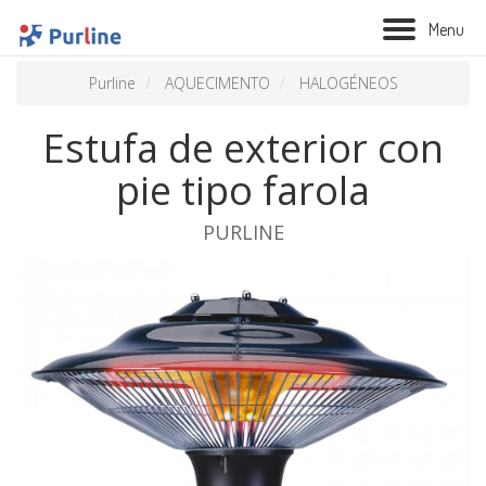
M
e
n
u
Purline
AQUECIMENTO
HALOGÉNEOS
Estufa de exterior con
pie tipo farola
PURLINE
BIOLAREIRA
AQUECIMENTO
VENTILAÇÃO
TRATAMENTO AÉREO