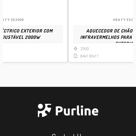
EATY EX2000
HEATY EXC 
ÉCTRICO EXTERIOR COM
AQUECEDOR DE CHÃO 
AJUSTÁVEL 2000W
INFRAVERMELHOS PARA U
EXTERIO
2500
84x130x11