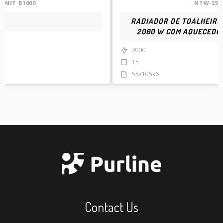
CENIT B1000
NTW-25
RADIADOR DE TOALHEIRO 
2000 W COM AQUECEDO
2000
15
55x105x6
Contact Us