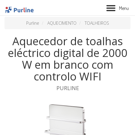
M
e
n
u
Purline
AQUECIMENTO
TOALHEIROS
Aquecedor de toalhas
eléctrico digital de 2000
W em branco com
controlo WIFI
PURLINE
BIOLAREIRA
AQUECIMENTO
VENTILAÇÃO
TRATAMENTO AÉREO