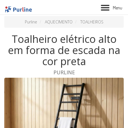
M
e
n
u
Purline
AQUECIMENTO
TOALHEIROS
Toalheiro elétrico alto
em forma de escada na
cor preta
PURLINE
BIOLAREIRA
AQUECIMENTO
VENTILAÇÃO
TRATAMENTO AÉREO