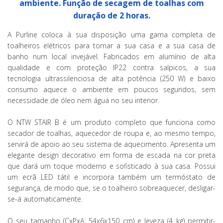
ambiente. Função de secagem de toalhas com
duração de 2 horas.
A Purline coloca à sua disposição uma gama completa de
toalheiros elétricos para tornar a sua casa e a sua casa de
banho num local invejável. Fabricados em alumínio de alta
qualidade e com proteção IP22 contra salpicos, a sua
tecnologia ultrassilenciosa de alta potência (250 W) e baixo
consumo aquece o ambiente em poucos segundos, sem
necessidade de óleo nem água no seu interior.
O NTW STAIR B é um produto completo que funciona como
secador de toalhas, aquecedor de roupa e, ao mesmo tempo,
servirá de apoio ao seu sistema de aquecimento. Apresenta um
elegante design decorativo em forma de escada na cor preta
que dará um toque moderno e sofisticado à sua casa. Possui
um ecrã LED tátil e incorpora também um termóstato de
segurança, de modo que, se o toalheiro sobreaquecer, desligar-
se-á automaticamente.
O seu tamanho (CxPxA: 54x6x150 cm) e leveza (4 kg) permitir-